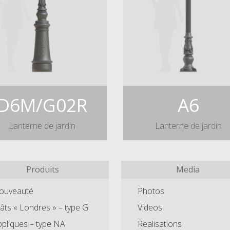
D6M/G02R
A6
Lanterne de jardin
Lanterne de jardin
Produits
Media
ouveauté
Photos
ts « Londres » – type G
Videos
pliques – type NA
Realisations