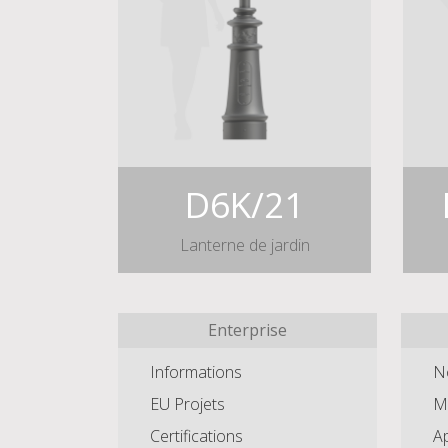
D6K/21
Lanterne de jardin
Enterprise
Informations
N
EU Projets
Mâ
Certifications
Ap