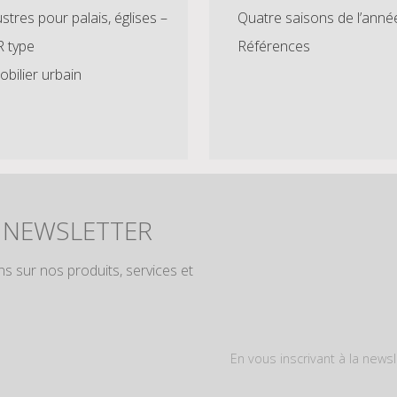
stres pour palais, églises –
Quatre saisons de l’anné
R type
Références
bilier urbain
 NEWSLETTER
s sur nos produits, services et
En vous inscrivant à la news