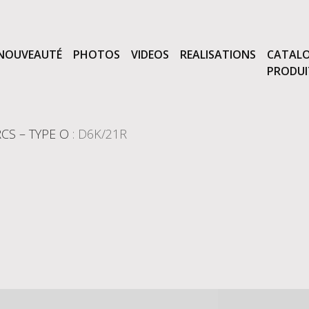
NOUVEAUTÉ
PHOTOS
VIDEOS
REALISATIONS
CATALO
PRODUI
CS – TYPE O
: D6K/21R