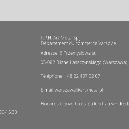
F.P.H. Art Metal Sp.j.
Département du commerce Varsovie
Adresse: 6 Przemyslowa st. ,
05-082 Blizne Laszczynskiego (Warszawa)
Téléphone: +48 22 487 52 07
E-mail: warszawa@art-metal.pl
Horaires d'ouvertures: du lundi au vendred
:30-15:30